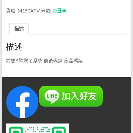
貨號:
M150ATV
分類:
沙灘車
描述
描述
前雙A臂懸吊系統 前後碟煞 液晶碼錶